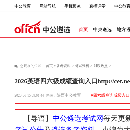
中公教育
直播课堂
中公教育
网站导航
手机预览
首页
中央遴选
地方
>
>
>
您现在的位置：
首页 >
备考资料
笔试资料
时政热点
2026英语四六级成绩查询入口http://cet.neea.
陕西中公教育
#四六级查询成绩入口
2026-06-15 09:01:44
| 来源：
【导语】
中公遴选考试网
每天更
考试公告
及
遴选备考资料
，小编为