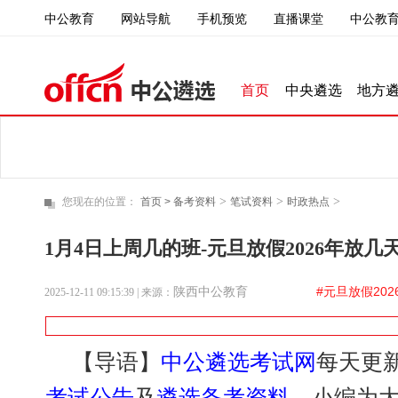
中公教育
直播课堂
中公教育
网站导航
手机预览
首页
中央遴选
地方
>
>
>
您现在的位置：
首页 >
备考资料
笔试资料
时政热点
1月4日上周几的班-元旦放假2026年放几
陕西中公教育
#元旦放假202
2025-12-11 09:15:39
| 来源：
【导语】
中公遴选考试网
每天更
考试公告
及
遴选备考资料
，小编为