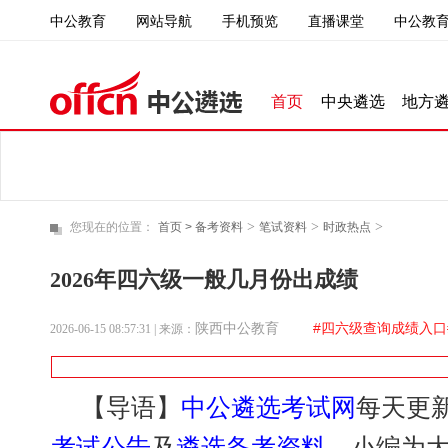
中公教育
直播课堂
中公教育
网站导航
手机预览
首页
中央遴选
地方
>
>
>
您现在的位置：
首页 >
备考资料
笔试资料
时政热点
2026年四六级一般几月份出成绩
陕西中公教育
#四六级查询成绩入口
2026-06-15 08:57:31
| 来源：
【导语】
中公遴选考试网
每天更
考试公告
及
遴选备考资料
，小编为