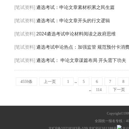
[笔试资料]
遴选考试：申论文章素材积累之民生篇
[笔试资料]
遴选考试：申论文章开头的行文逻辑
[笔试资料]
2024遴选考试申论材料阅读之政府思维
[笔试资料]
遴选考试申论热点：加强监管 规范预付卡消
[笔试资料]
遴选考试： 申论文章谋篇布局 开头需下功夫
..
4559条
上一页
1
5
6
7
8
..
114
下一页
Copyright©1
全国统一报名专线：400-63
京ICP备10218183号-109
京ICP证161188号
京公网