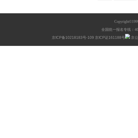
Copyright©1
全国统一报名专线：400-63
京ICP备10218183号-109
京ICP证161188号
京公网