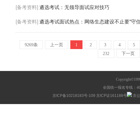
[备考资料]
遴选考试：无领导面试应对技巧
[备考资料]
遴选考试面试热点：网络生态建设不止要“守住
9269条
上一页
1
2
3
4
5
232
下一页
Copyright©1
全国统一报名专线：400-63
京ICP备10218183号-109
京ICP证161188号
京公网