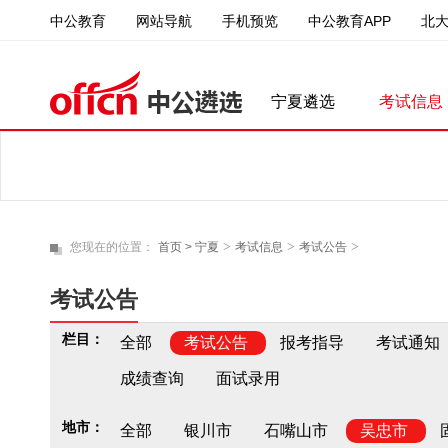
中公教育
中公教育APP
北
网站导航
手机预览
宁夏遴选
考试信息
>
>
>
您现在的位置：
首页 >
宁夏
考试信息
考试公告
考试公告
栏目：
全部
考试公告
报考指导
考试通知
成绩查询
面试录用
地市：
全部
银川市
石嘴山市
吴忠市