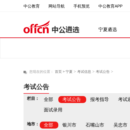
中公教育
中公教育APP
网站导航
手机预览
宁夏遴选
>
>
>
您现在的位置：
首页 >
宁夏
考试信息
考试公告
考试公告
栏目：
全部
考试公告
报考指导
考试
面试录用
地市：
全部
银川市
石嘴山市
吴忠市