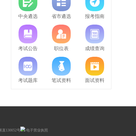
中央遴选
省市遴选
报考指南
考试公告
职位表
成绩查询
考试题库
笔试资料
面试资料
130052号
电子营业执照