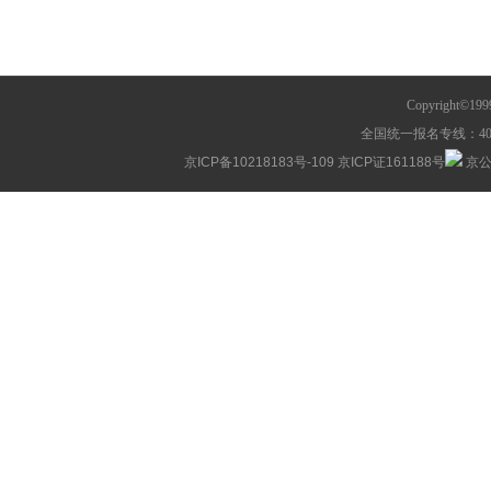
Copyright©1
全国统一报名专线：400-63
京ICP备10218183号-109
京ICP证161188号
京公网