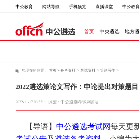
中公教育
直播课堂
中公教育
网站导航
手机预览
首页
中央遴选
地方
>
>
>
您现在的位置：
首页 >
备考资料
笔试资料
策论写作
2022遴选策论文写作：申论提出对策题
中公遴选考试网
2022-11-17 08:55:11
| 来源：
苏洁
【导语】
中公遴选考试网
每天更
考试公告
及
遴选备考资料
，小编为