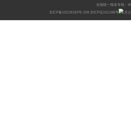
全国统一报名专线：400-63
京ICP备10218183号-109
京ICP证161188号
京公网