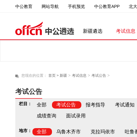
中公教育
中公教育APP
北
网站导航
手机预览
新疆遴选
考试信息
>
>
>
您现在的位置：
首页 >
新疆
考试信息
考试公告
考试公告
栏目：
全部
考试公告
报考指导
考试通知
成绩查询
面试录用
地市：
全部
乌鲁木齐市
克拉玛依市
吐鲁