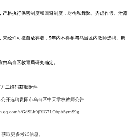
，严格执行保密制度和回避制度，对徇私舞弊、弄虚作假、泄露
，未经许可擅自放弃者，5年内不得参与乌当区内教师选聘、调
宜由乌当区教育局研究确定。
下方二维码获取附件
6年公开选聘贵阳市乌当区中天学校教师公告
.qq.com/s/GdSLh9jRIG7LObpbSymS9g
，获取更多考试信息。