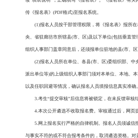
读“填表说明”，正确填写《报名表》。《报名表》有
传《报名表》(PDF格式)至报名系统。
(1)报名人员按干部管理权限，将《报名表》报所在
央、省驻廊坊市所辖县(市、区)及以下单位(包括垂直管
组织人事部门盖章同意后，还须报单位驻地的县(市、区
(2)报名人员所在单位、各县(市、区)委组织部、
派出单位等)的上级组织人事部门须对本单位、本地、
以及任职回避等情况，确认报名人员填报信息真实准确
3.考生“提交审核”后信息将被锁定，在未反馈审核
4.本次公开遴选不收取报名费。审核通过后，网页
5.网上报名实行严格的自律机制。报名人员须诚
与事实不符的或不符合报考条件的，取消遴选资格。对