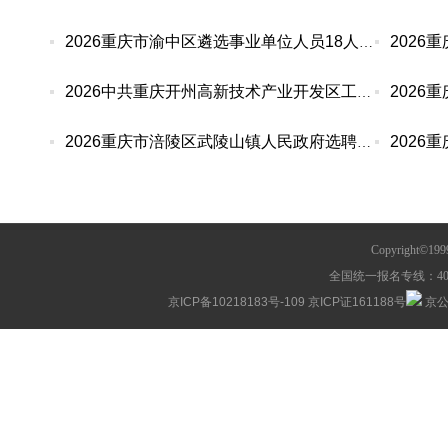
2026重庆市渝中区遴选事业单位人员18人公告
2026中共重庆开州高新技术产业开发区工作委员会选
2026重庆市涪陵区武陵山镇人民政府选聘本土人才4
Copyright©1
全国统一报名专线：400-63
京ICP备10218183号-109
京ICP证161188号
京公网