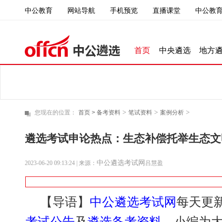
中公教育
直播课堂
中公教育
网站导航
手机预览
首页
中央遴选
地方
>
>
>
您现在的位置：
首页 >
备考资料
笔试资料
案例分析
遴选考试申论热点：生态补偿托举生态文
中公遴选考试网
2023-06-20 09:13:24
| 来源：
吕慧盈
【导语】
中公遴选考试网
每天更
考试公告
及
遴选备考资料
，小编为