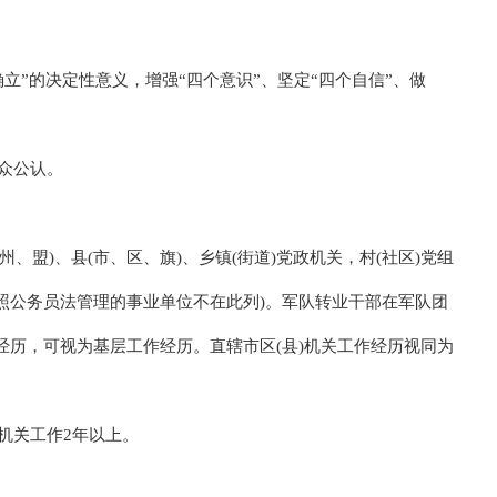
确立”的决定性意义，增强“四个意识”、坚定“四个自信”、做
群众公认。
、盟)、县(市、区、旗)、乡镇(街道)党政机关，村(社区)党组
参照公务员法管理的事业单位不在此列)。军队转业干部在军队团
历，可视为基层工作经历。直辖市区(县)机关工作经历视同为
机关工作2年以上。