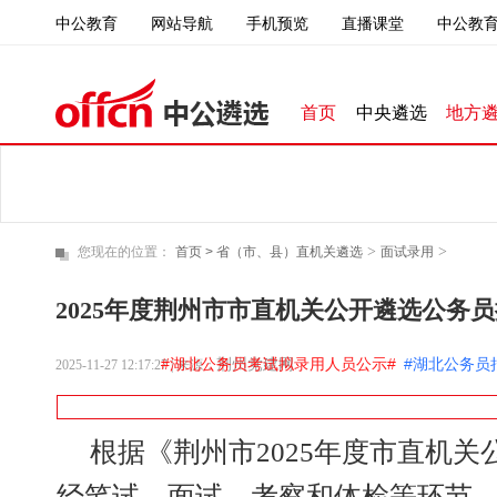
中公教育
直播课堂
中公教育
网站导航
手机预览
首页
中央遴选
地方
>
>
您现在的位置：
首页 >
省（市、县）直机关遴选
面试录用
2025年度荆州市市直机关公开遴选公务
#湖北公务员考试拟录用人员公示#
荆州党建网
#湖北公务员
2025-11-27 12:17:27
| 来源：
根据《荆州市2025年度市直机
经笔试、面试、考察和体检等环节，现