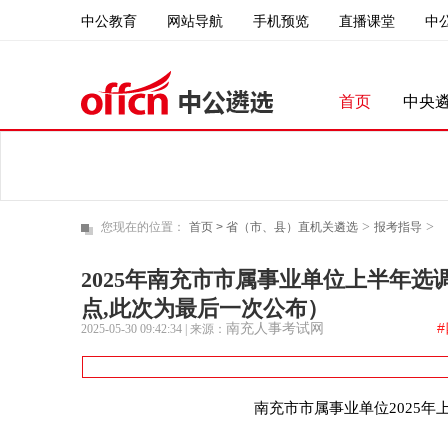
中公教育
直播课堂
中
网站导航
手机预览
首页
中央
>
>
您现在的位置：
首页 >
省（市、县）直机关遴选
报考指导
2025年南充市市属事业单位上半年选调
点,此次为最后一次公布）
南充人事考试网
2025-05-30 09:42:34
| 来源：
南充市市属事业单位2025