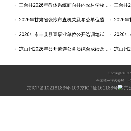
三台县2026年教体系统面向县内农村学校公开选调紧
2026年甘肃省张掖市直机关及参公单位遴选、市直党
2026年永丰县县直事业单位公开选调笔试成绩及入闱
凉山州2026年公开遴选公务员综合成绩及排名等信息
Copyright©1
全国统一报名专线：400-63
京ICP备10218183号-109
京ICP证161188号
京公