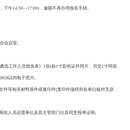
00，下午14:30—17:00)，逾期不再办理报名手续。
综合会议室。
开遴选工作人员报名表》1份(贴1寸彩色证件照片，另交1寸同底
0KB以内电子照片;
职文件等相关材料原件或复印件(复印件须经所在单位核对无误，
健系统人员还需单位及其主管部门出具同意报考证明;