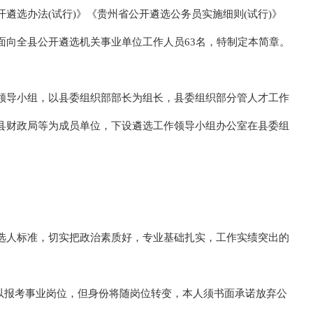
遴选办法(试行)》《贵州省公开遴选公务员实施细则(试行)》
面向全县公开遴选机关事业单位工作人员63名，特制定本简章。
领导小组，以县委组织部部长为组长，县委组织部分管人才工作
县财政局等为成员单位，下设遴选工作领导小组办公室在县委组
选人标准，切实把政治素质好，专业基础扎实，工作实绩突出的
可以报考事业岗位，但身份将随岗位转变，本人须书面承诺放弃公