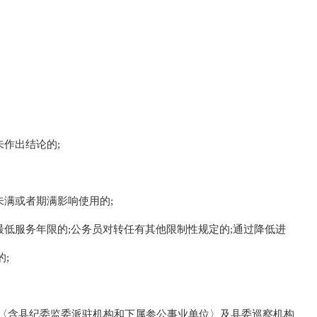
未作出结论的;
未满或者期满影响使用的;
最低服务年限的;公务员对转任有其他限制性规定的;通过降低进
;
委〈含县纪委监委派驻机构和下属参公事业单位〉及县委巡察机构